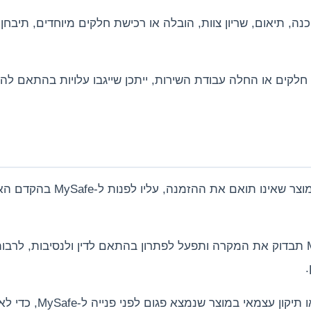
ם בוצע ולא נגרמו ל-MySafe עלויות הכנה, תיאום, שריון צוות, הובלה או רכישת חלקים מיוחד
שו חלקים או החלה עבודת השירות, ייתכן שייגבו עלויות בהתאם לה
אם הלקוח קיבל מוצר פגום, מוצר שניזוק בהובל
במקרה של פגם, אי התאמה או נזק בהובלה, MySafe תבדוק את המקרה ותפעל לפתרון בהתאם לדין ולנסיב
.
אין לבצע התקנה עצמאית, עיגון, קידו