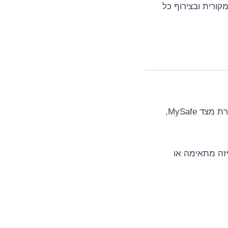
קורית ובצירוף כל
החזרת מוצר תתבצע על חשבון הלקוח, אלא אם הביטול נעשה עקב פגם, אי התאמה, אי אספקה במועד או הפרה אחרת מצד MySafe,
יזה מתאימה או