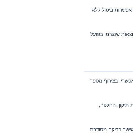
ים, תיבחן אפשרות ביטול ללא
וצאות שנגרמו בפועל
ה או מוצר שאינו תואם את ההזמנה, עליו לפנות ל-MySafe בהקדם האפשרי, בצירוף מספר
ות, לרבות תיקון, החלפה,
ח, שינוי, פירוק או תיקון עצמאי במוצר שנמצא פגום לפני פנייה ל-MySafe, כדי לאפשר בדיקה מסודרת