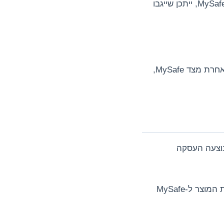
במקרה שבו הביטול נעשה עקב חרטה של הלקוח ולא עקב פגם, אי התאמה, אי אספקה במועד או הפרה אחרת מצד MySafe, ייתכן שייגבו
במקרה שבו הביטול נעשה עקב פגם במוצר, אי התאמה בין המוצר לבין ההזמנה, אי אספקה במועד שנקבע או הפרה אחרת מצד MySafe,
בוצעה העסקה
ההחזר הכספי ייבחן לאחר קבלת הודעת הביטול, בדיקת פרטי העסקה ובמקרה של מוצר שנמסר ללקוח - לאחר החזרת המוצר ל-MySafe