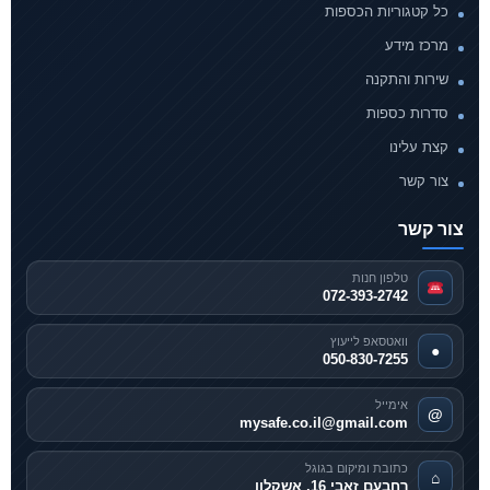
כל קטגוריות הכספות
מרכז מידע
שירות והתקנה
סדרות כספות
קצת עלינו
צור קשר
צור קשר
טלפון חנות
072-393-2742
וואטסאפ לייעוץ
●
050-830-7255
אימייל
@
mysafe.co.il@gmail.com
כתובת ומיקום בגוגל
⌂
רחבעם זאבי 16, אשקלון