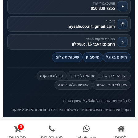
וואטסאפ לייעוץ
●
050-830-7255
אימייל
@
mysafe.co.il@gmail.com
כתובת ומיקום בגוגל
⌂
רחבעם זאבי 16, אשקלון
מיקום בגוגל
פייסבוק
שיטות תשלום
ייעוץ לפני רכישה
התאמה לפי צורך
הובלה והתקנה
עיגון לפי תנאי השטח
אחריות מלאה לשנה
© כל הזכויות שמורות ל-MySafe שיווק כספות.
תקנון האתר
מדיניות ופרטיות
מדיניות משלוחים
מדיניות החזרות
תנאי ביטול עסקה
0
לחנות
whatsapp
נציג מכירות
סל קניות